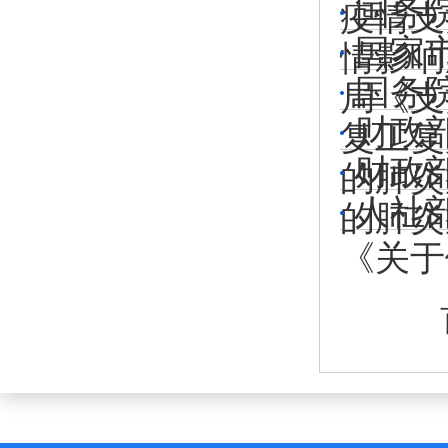
国务
疫情支
国家
情影响
国务
局《支
财政
复工复
财政
的肺炎
人社
的肺炎
《关于