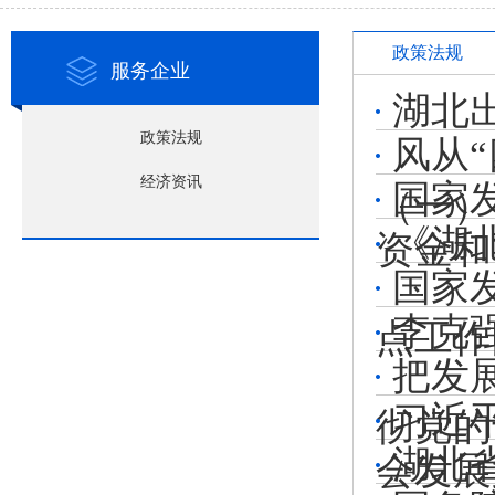
政策法规
服务企业
湖北
政策法规
风从
经济资讯
国家
（一）
《湖
资金和
国家
李克
点工作
把发
习近
彻党的
湖北
会发展